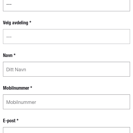
separat
boks for
fylke og
Velg avdeling
*
avdeling
Navn
*
Mobilnummer
*
E-post
*