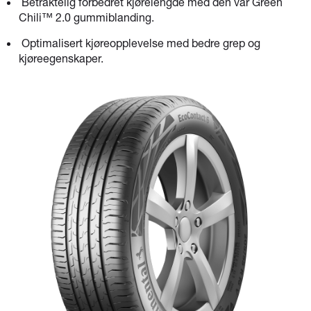
Betraktelig forbedret kjørelengde med den vår Green
Chili™ 2.0 gummiblanding.
Optimalisert kjøreopplevelse med bedre grep og
kjøreegenskaper.