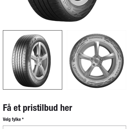
Få et pristilbud her
Velg fylke
*
Nytt
skjema -