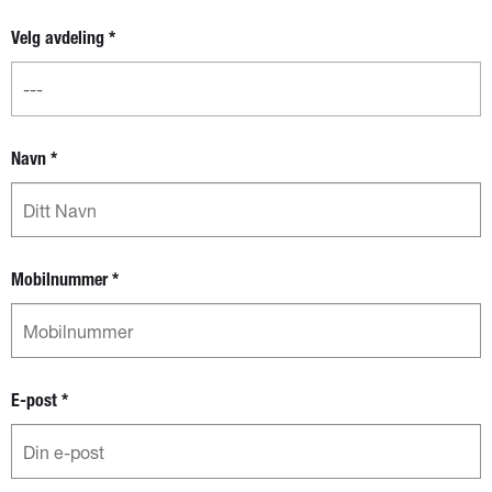
fylke og
Velg avdeling
*
avdeling
Navn
*
Mobilnummer
*
E-post
*