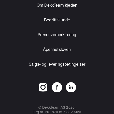
Om DekkTeam kjeden
Bedriftskunde
Personvernerklæring
Åpenhetsloven
Salgs- og leveringsbetingelser
© DekkTeam AS 2020.
Org.nr. NO 870 897 332 MVA