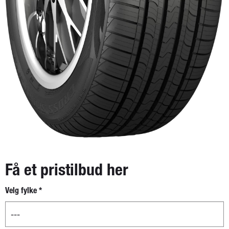
Få et pristilbud her
Velg fylke
*
Nytt
skjema -
separat
boks for