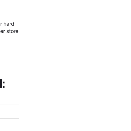
r hard
er store
r
d: