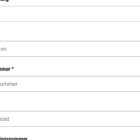
mmer
*
ringsnummer