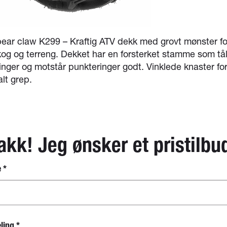
ear claw K299 – Kraftig ATV dekk med grovt mønster fo
kog og terreng. Dekket har en forsterket stamme som tål
nger og motstår punkteringer godt. Vinklede knaster fo
lt grep.
akk! Jeg ønsker et pristilbu
e
*
eling
*