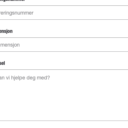
ensjon
sel