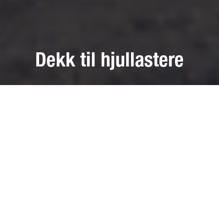
Dekk til hjullastere
Kontakt oss
800 33 558
Du settes automatisk over til nærmeste avdeling.
Finn din avdeling
Bestill time