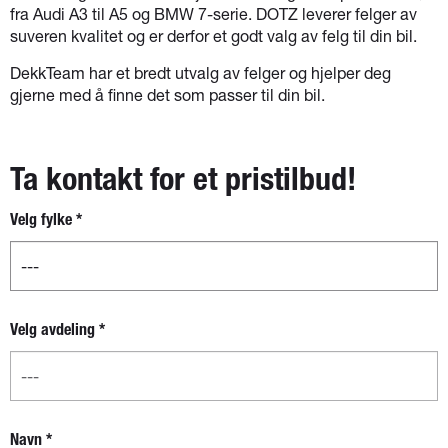
fra Audi A3 til A5 og BMW 7-serie. DOTZ leverer felger av
suveren kvalitet og er derfor et godt valg av felg til din bil.
DekkTeam har et bredt utvalg av felger og hjelper deg
gjerne med å finne det som passer til din bil.
Ta kontakt for et pristilbud!
Velg fylke
*
Nytt
skjema -
separat
boks for
fylke og
Velg avdeling
*
avdeling
Navn
*