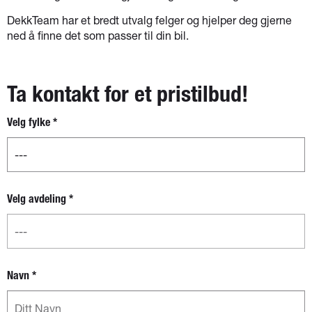
DekkTeam har et bredt utvalg felger og hjelper deg gjerne
ned å finne det som passer til din bil.
Ta kontakt for et pristilbud!
Velg fylke
*
Nytt
skjema -
separat
boks for
fylke og
Velg avdeling
*
avdeling
Navn
*