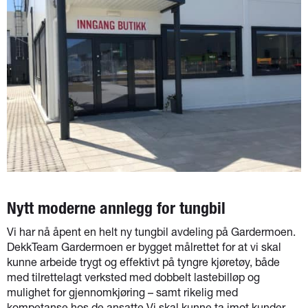
Nytt moderne annlegg for tungbil
Vi har nå åpent en helt ny tungbil avdeling på Gardermoen.
DekkTeam Gardermoen er bygget målrettet for at vi skal
kunne arbeide trygt og effektivt på tyngre kjøretøy, både
med tilrettelagt verksted med dobbelt lastebilløp og
mulighet for gjennomkjøring – samt rikelig med
kompetanse hos de ansatte.Vi skal kunne ta imot kunder