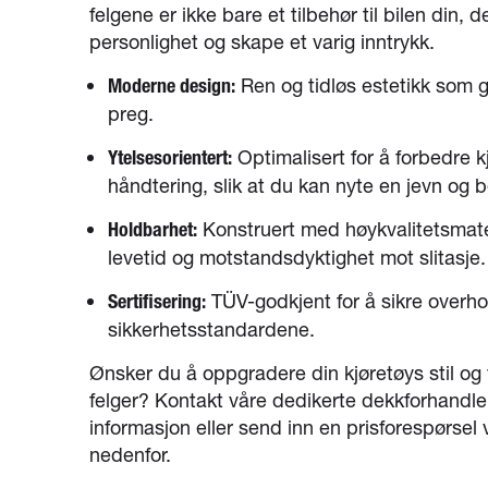
felgene er ikke bare et tilbehør til bilen din, 
personlighet og skape et varig inntrykk.
Ren og tidløs estetikk som gir
Moderne design:
preg.
Optimalisert for å forbedre 
Ytelsesorientert:
håndtering, slik at du kan nyte en jevn og 
Konstruert med høykvalitetsmateri
Holdbarhet:
levetid og motstandsdyktighet mot slitasje.
TÜV-godkjent for å sikre overho
Sertifisering:
sikkerhetsstandardene.
Ønsker du å oppgradere din kjøretøys stil o
felger? Kontakt våre dedikerte dekkforhandler
informasjon eller send inn en prisforespørsel
nedenfor.