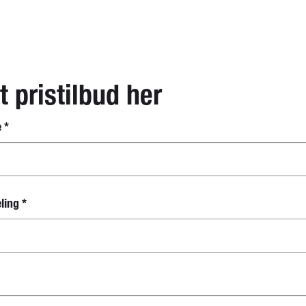
t pristilbud her
e
*
eling
*