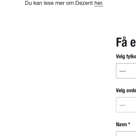
Du kan lese mer om Dezent
her.
Få e
Velg fylk
Nytt
skjema -
separat
boks for
fylke og
avdeling
Velg avd
Navn
*