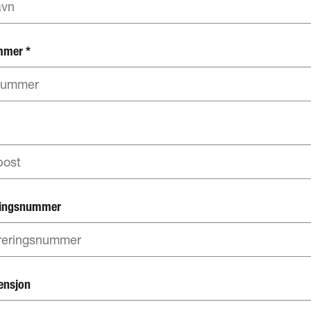
mmer
*
ringsnummer
ensjon