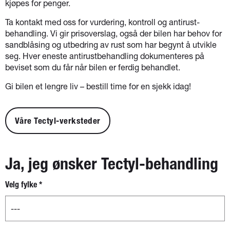
kjøpes for penger.
Ta kontakt med oss for vurdering, kontroll og antirust-
behandling. Vi gir prisoverslag, også der bilen har behov for
sandblåsing og utbedring av rust som har begynt å utvikle
seg. Hver eneste antirustbehandling dokumenteres på
beviset som du får når bilen er ferdig behandlet.
Gi bilen et lengre liv – bestill time for en sjekk idag!
Våre Tectyl-verksteder
Ja, jeg ønsker Tectyl-behandling
Velg fylke
*
Nytt
skjema -
separat
boks for