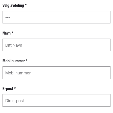
fylke og
Velg avdeling
*
avdeling
Navn
*
Mobilnummer
*
E-post
*