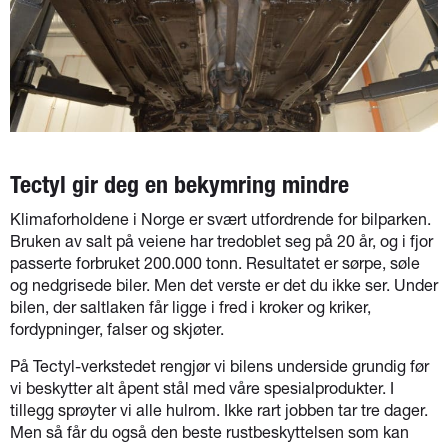
Tectyl gir deg en bekymring mindre
Klimaforholdene i Norge er svært utfordrende for bilparken.
Bruken av salt på veiene har tredoblet seg på 20 år, og i fjor
passerte forbruket 200.000 tonn. Resultatet er sørpe, søle
og nedgrisede biler. Men det verste er det du ikke ser. Under
bilen, der saltlaken får ligge i fred i kroker og kriker,
fordypninger, falser og skjøter.
På Tectyl-verkstedet rengjør vi bilens underside grundig før
vi beskytter alt åpent stål med våre spesialprodukter. I
tillegg sprøyter vi alle hulrom. Ikke rart jobben tar tre dager.
Men så får du også den beste rustbeskyttelsen som kan