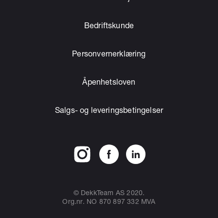
Bedriftskunde
Personvernerklæring
Åpenhetsloven
Salgs- og leveringsbetingelser
© DekkTeam AS 2020.
Org.nr. NO 870 897 332 MVA