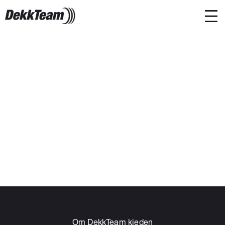
Om DekkTeam kjeden