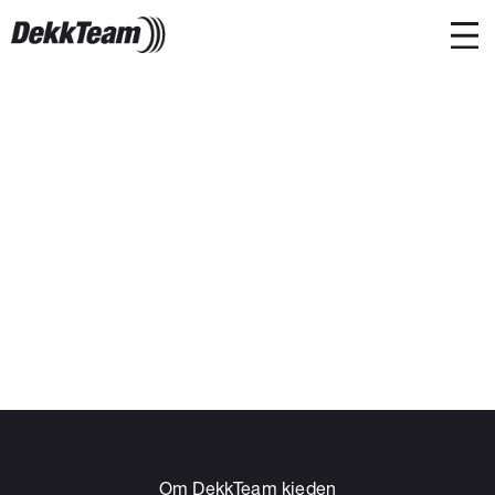
Om DekkTeam kjeden