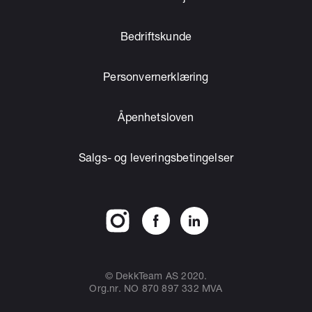
Bedriftskunde
Personvernerklæring
Åpenhetsloven
Salgs- og leveringsbetingelser
© DekkTeam AS 2020.
Org.nr. NO 870 897 332 MVA