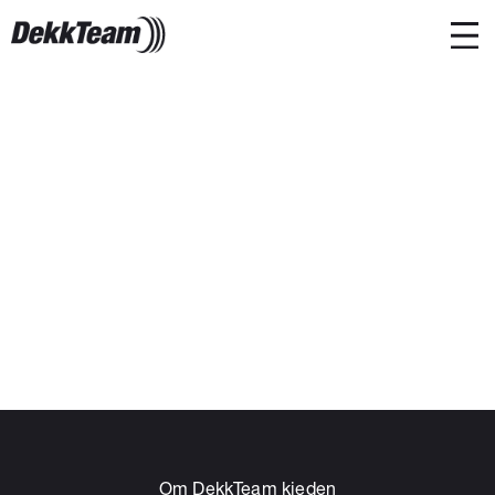
Om DekkTeam kjeden