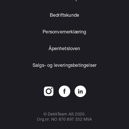
Bedriftskunde
Personvernerklæring
Åpenhetsloven
Salgs- og leveringsbetingelser
© DekkTeam AS 2020.
Org.nr. NO 870 897 332 MVA