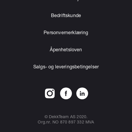
Bedriftskunde
Personvernerklæring
Åpenhetsloven
Salgs- og leveringsbetingelser
© DekkTeam AS 2020.
Org.nr. NO 870 897 332 MVA