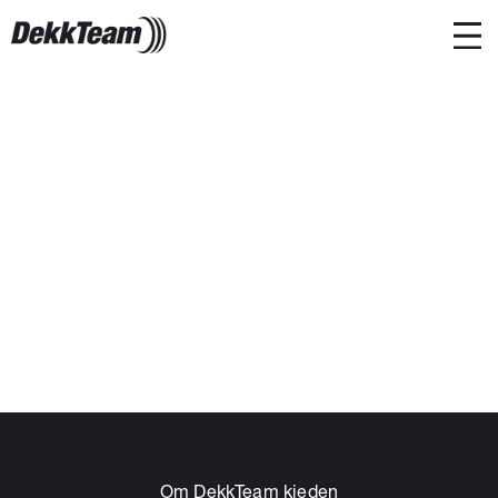
Om DekkTeam kjeden