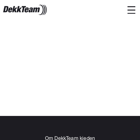
Om DekkTeam kjeden