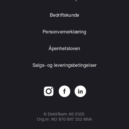
Bedriftskunde
Personvernerklæring
Åpenhetsloven
Salgs- og leveringsbetingelser
© DekkTeam AS 2020.
Org.nr. NO 870 897 332 MVA