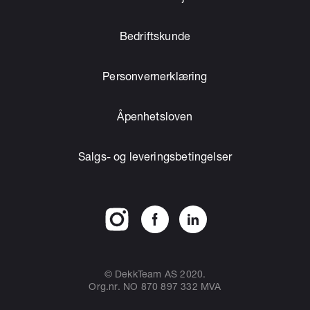
Bedriftskunde
Personvernerklæring
Åpenhetsloven
Salgs- og leveringsbetingelser
© DekkTeam AS 2020.
Org.nr. NO 870 897 332 MVA