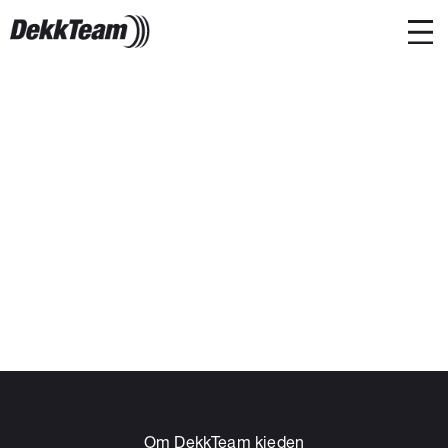
Om DekkTeam kjeden