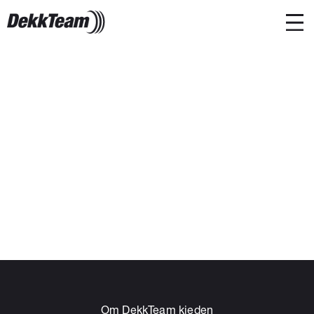
Om DekkTeam kjeden