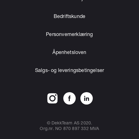
Bedriftskunde
Personvernerklæring
Åpenhetsloven
Salgs- og leveringsbetingelser
© DekkTeam AS 2020.
Org.nr. NO 870 897 332 MVA