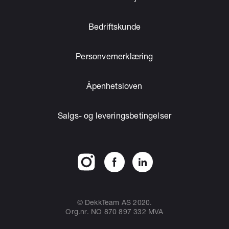
Bedriftskunde
Personvernerklæring
Åpenhetsloven
Salgs- og leveringsbetingelser
© DekkTeam AS 2020.
Org.nr. NO 870 897 332 MVA