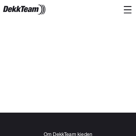
Om DekkTeam kjeden