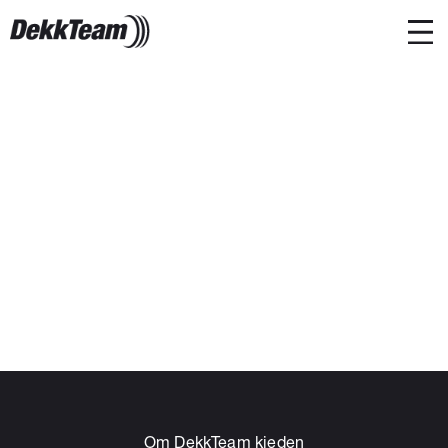
Om DekkTeam kjeden