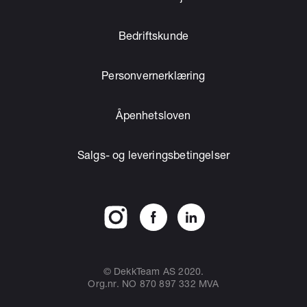
Bedriftskunde
Personvernerklæring
Åpenhetsloven
Salgs- og leveringsbetingelser
© DekkTeam AS 2020.
Org.nr. NO 870 897 332 MVA