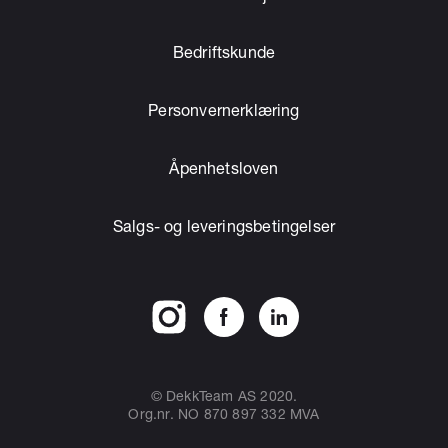
Bedriftskunde
Personvernerklæring
Åpenhetsloven
Salgs- og leveringsbetingelser
© DekkTeam AS 2020.
Org.nr. NO 870 897 332 MVA