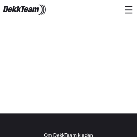
Om DekkTeam kjeden