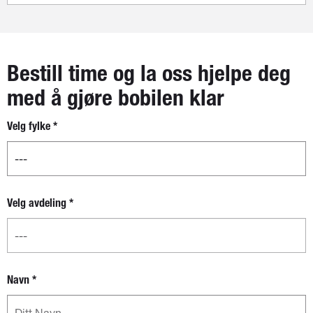
Bestill time og la oss hjelpe deg
med å gjøre bobilen klar
Velg fylke
*
Nytt
skjema -
separat
boks for
fylke og
Velg avdeling
*
avdeling
Navn
*