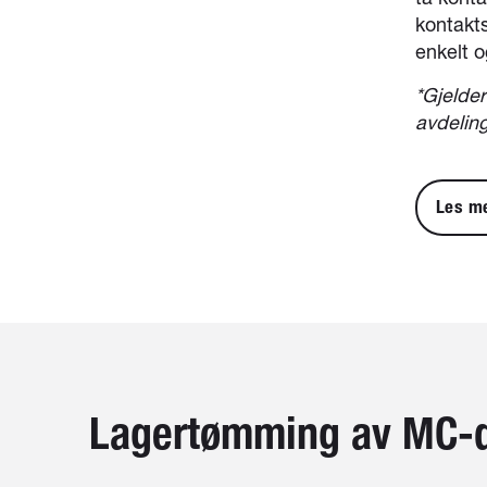
kontakts
enkelt o
*Gjelde
avdeling
Les m
Lagertømming av MC-