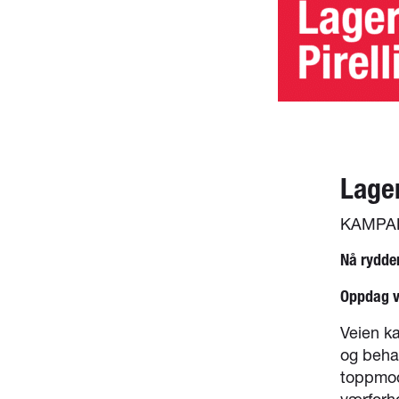
Lage
KAMPAN
Nå rydder
Oppdag v
Veien ka
og behag
toppmod