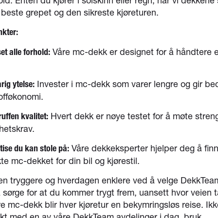
ld. Enten du kjører i solskinn eller regn, har vi dekkene
beste grepet og den sikreste kjøreturen.
kter:
Våre mc-dekk er designet for å håndtere e
et alle forhold:
Invester i mc-dekk som varer lengre og gir be
rig ytelse:
offøkonomi.
Hvert dekk er nøye testet for å møte stren
uffen kvalitet:
hetskrav.
Våre dekkeksperter hjelper deg å fin
tise du kan stole på:
te mc-dekket for din bil og kjørestil.
ien tryggere og hverdagen enklere ved å velge DekkTeam
å sørge for at du kommer trygt frem, uansett hvor veien t
 mc-dekk blir hver kjøretur en bekymringsløs reise. Ikk
akt med en av våre DekkTeam avdelinger i dag, bruk