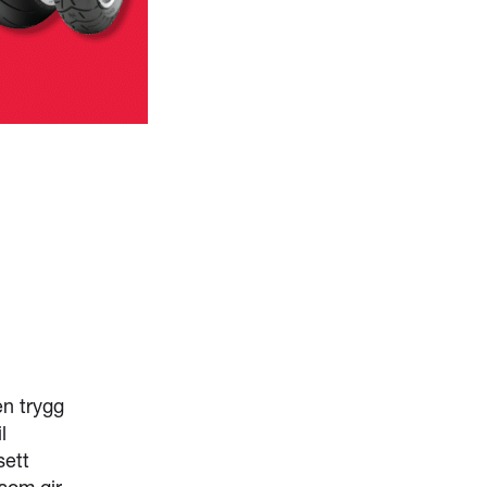
en trygg
l
sett