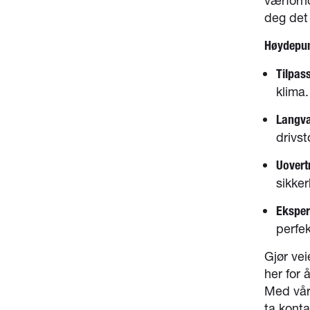
værforho
deg det 
Høydepun
Tilpass
klima.
Langva
drivst
Uovertr
sikker
Eksper
perfek
Gjør ve
her for 
Med våre
ta kont