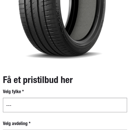
Få et pristilbud her
Velg fylke
*
Nytt
skjema -
separat
boks for
fylke og
Velg avdeling
*
avdeling