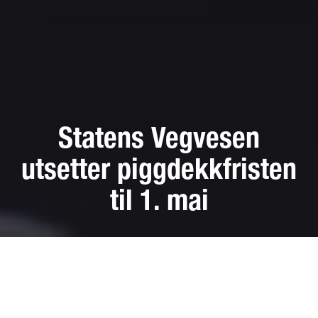
Statens Vegvesen
utsetter piggdekkfristen
til 1. mai
Vi holder fortsatt åpent. I DekkTeam tar vi smittevern på
alvor og derfor oppfordrer vi på det sterkeste til at alle
booker tid på forhånd.