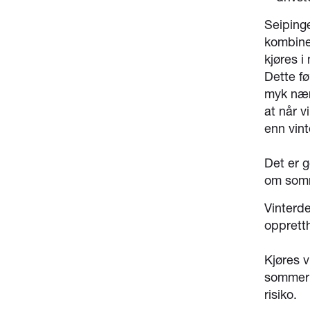
Seipinge
kombine
kjøres i
Dette fø
myk nær
at når 
enn vint
Det er g
om som
Vinterde
oppretth
Kjøres 
sommer o
risiko.