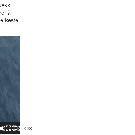
dekk
For å
terkeste