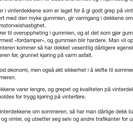
r i vinterdekkene som er laget for å gi godt grep på vint
rt med den myke gummien, gir varmgang i dekkene om
 motorveishastighet.
rer til overoppheting i gummien, og at det som gjør gu
mest «fordamper», og gummien blir hardere. Man vil o
vinteren kommer så har dekket vesentlig dårligere egens
eren før, grunnet kjøring på varm asfalt.
od økonomi, men også økt sikkerhet i å skifte til somm
meren.
kkene varer lengre, og grepet og kvaliteten på vinterde
oldes for trygg kjøring på vinterføre.
vinterdekkene om sommeren, så har man dårlige dekk 
g vinter, og utsetter seg selv og andre trafikanter for 