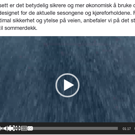
sett er det betydelig sikrere og mer økonomisk å bruke 
esignet for de aktuelle sesongene og kjøreforholdene. 
timal sikkerhet og ytelse på veien, anbefaler vi på det s
 til sommerdekk.
piller
00
01:17