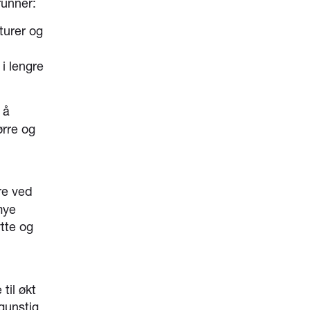
runner:
turer og
i lengre
 å
ørre og
re ved
mye
tte og
til økt
gunstig.