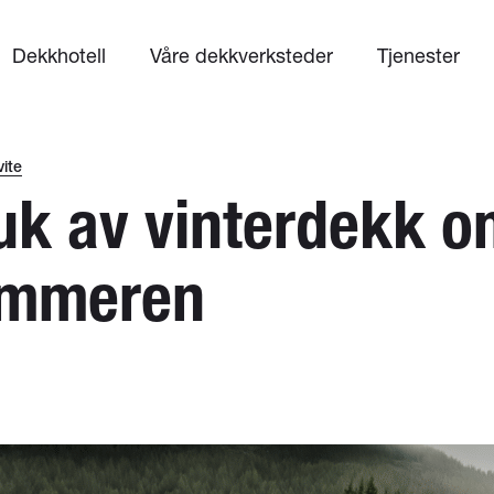
Dekkhotell
Våre dekkverksteder
Tjenester
vite
uk av vinterdekk 
mmeren