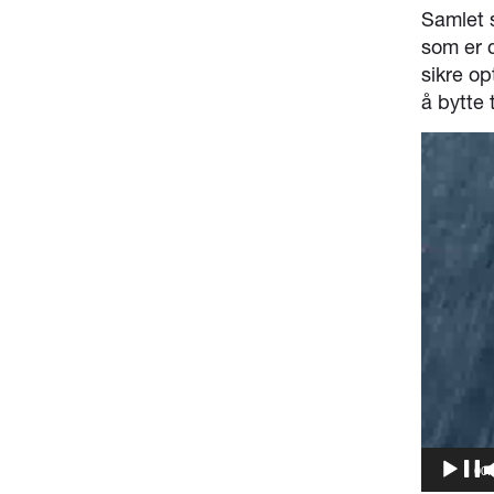
Samlet 
som er d
sikre op
å bytte
Videoavs
00: