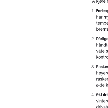
Å kjøre
Forlen
har m
tempe
brems
Dårlig
håndte
våte s
kontro
Raskere
høyere
raske
økte 
Økt dr
vinte
drivs