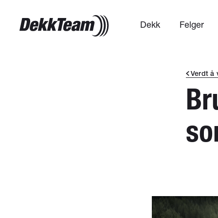
Dekk
Felger
Verdt å 
Br
so