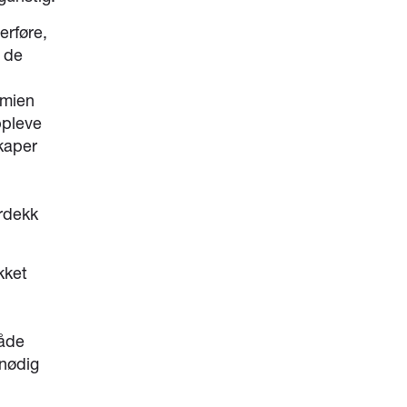
erføre,
 de
mmien
ppleve
kaper
erdekk
kket
både
unødig