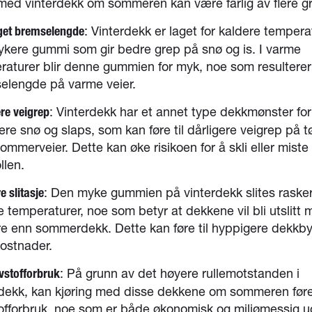
 med vinterdekk om sommeren kan være farlig av flere g
: Vinterdekk er laget for kaldere tempera
get bremselengde
ykere gummi som gir bedre grep på snø og is. I varme
raturer blir denne gummien for myk, noe som resulterer 
elengde på varme veier.
: Vinterdekk har et annet type dekkmønster for
ere veigrep
re snø og slaps, som kan føre til dårligere veigrep på t
ommerveier. Dette kan øke risikoen for å skli eller miste
llen.
: Den myke gummien på vinterdekk slites raske
 slitasje
 temperaturer, noe som betyr at dekkene vil bli utslitt 
re enn sommerdekk. Dette kan føre til hyppigere dekkby
kostnader.
: På grunn av det høyere rullemotstanden i
ivstofforbruk
rdekk, kan kjøring med disse dekkene om sommeren føre 
tofforbruk, noe som er både økonomisk og miljømessig u