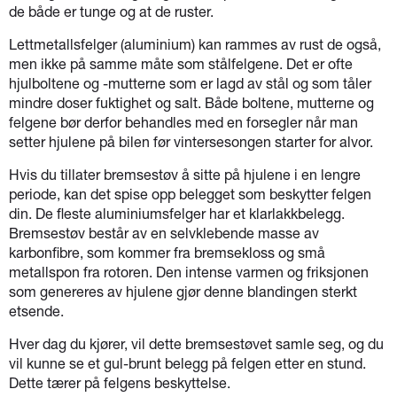
de både er tunge og at de ruster.
Lettmetallsfelger (aluminium) kan rammes av rust de også,
men ikke på samme måte som stålfelgene. Det er ofte
hjulboltene og -mutterne som er lagd av stål og som tåler
mindre doser fuktighet og salt. Både boltene, mutterne og
felgene bør derfor behandles med en forsegler når man
setter hjulene på bilen før vintersesongen starter for alvor.
Hvis du tillater bremsestøv å sitte på hjulene i en lengre
periode, kan det spise opp belegget som beskytter felgen
din. De fleste aluminiumsfelger har et klarlakkbelegg.
Bremsestøv består av en selvklebende masse av
karbonfibre, som kommer fra bremsekloss og små
metallspon fra rotoren. Den intense varmen og friksjonen
som genereres av hjulene gjør denne blandingen sterkt
etsende.
Hver dag du kjører, vil dette bremsestøvet samle seg, og du
vil kunne se et gul-brunt belegg på felgen etter en stund.
Dette tærer på felgens beskyttelse.