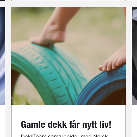
Gamle dekk får nytt liv!
DekkTeam samarbeider med Norsk