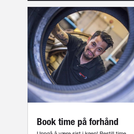
Book time på forhånd
Unngå å være sist i køen! Bestill time