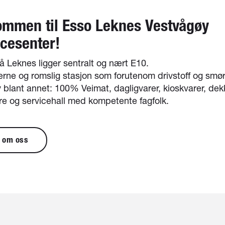
ommen til Esso Leknes Vestvågøy
icesenter!
 Leknes ligger sentralt og nært E10.
rne og romslig stasjon som forutenom drivstoff og smø
y blant annet: 100% Veimat, dagligvarer, kioskvarer, dek
re og servicehall med kompetente fagfolk.
 om oss