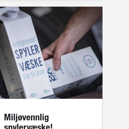
Miljøvennlig
spylervæske!