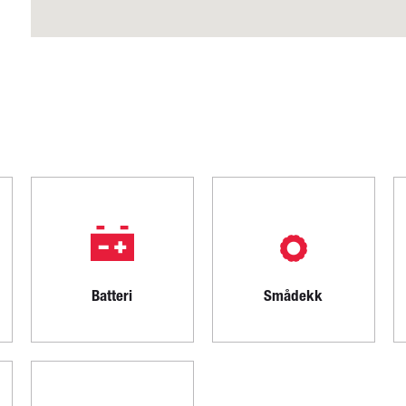
Batteri
Smådekk