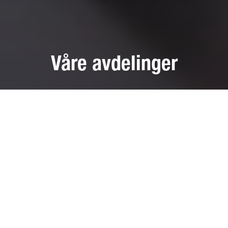
Våre avdelinger
Med 130 punkter fordelt over hele landet er DekkTeam aldri
langt unna!
Kontakt oss
800 33 558
Du settes automatisk over til nærmeste avdeling.
Finn din avdeling